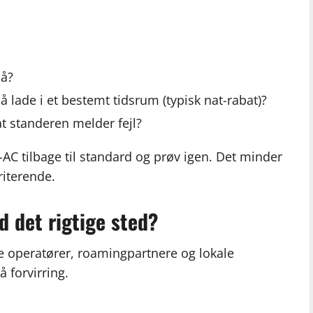
på?
 lade i et bestemt tidsrum (typisk nat-rabat)?
t standeren melder fejl?
ax-AC tilbage til standard og prøv igen. Det minder
riterende.
nd det rigtige sted?
ge operatører, roamingpartnere og lokale
 forvirring.