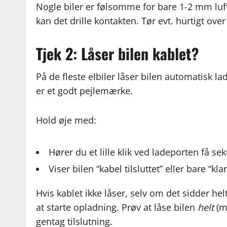
Nogle biler er følsomme for bare 1-2 mm luft i
kan det drille kontakten. Tør evt. hurtigt ove
Tjek 2: Låser bilen kablet?
På de fleste elbiler låser bilen automatisk lade
er et godt pejlemærke.
Hold øje med:
Hører du et lille klik ved ladeporten få se
Viser bilen “kabel tilsluttet” eller bare “k
Hvis kablet ikke låser, selv om det sidder he
at starte opladning. Prøv at låse bilen
helt
(me
gentag tilslutning.