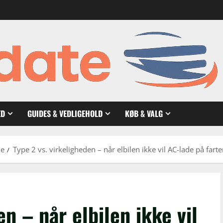
ED
GUIDES & VEDLIGEHOLD
KØB & VALG
de
Type 2 vs. virkeligheden – når elbilen ikke vil AC-lade på fart
en – når elbilen ikke vil