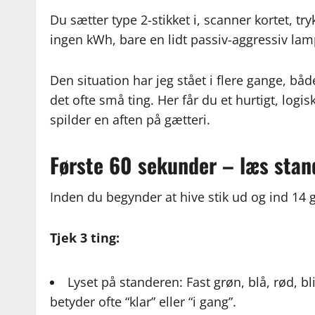
Du sætter type 2-stikket i, scanner kortet, try
ingen kWh, bare en lidt passiv-aggressiv la
Den situation har jeg stået i flere gange, båd
det ofte små ting. Her får du et hurtigt, logis
spilder en aften på gætteri.
Første 60 sekunder – læs stan
Inden du begynder at hive stik ud og ind 14 g
Tjek 3 ting:
Lyset på standeren: Fast grøn, blå, rød, bl
betyder ofte “klar” eller “i gang”.