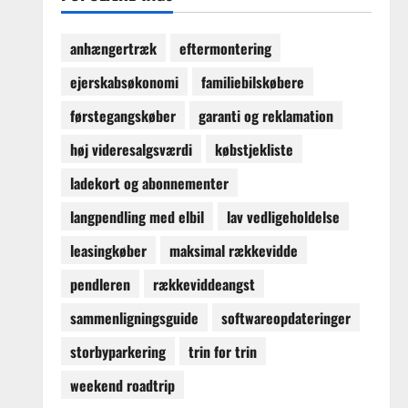
anhængertræk
eftermontering
ejerskabsøkonomi
familiebilskøbere
førstegangskøber
garanti og reklamation
høj videresalgsværdi
købstjekliste
ladekort og abonnementer
langpendling med elbil
lav vedligeholdelse
leasingkøber
maksimal rækkevidde
pendleren
rækkeviddeangst
sammenligningsguide
softwareopdateringer
storbyparkering
trin for trin
weekend roadtrip