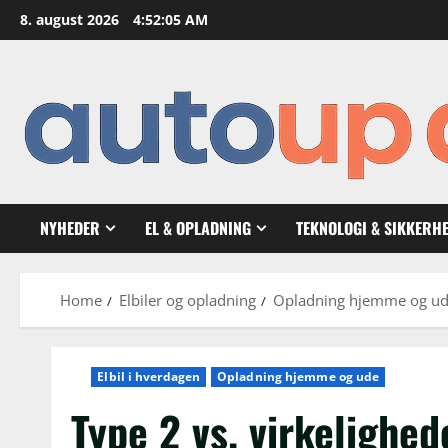
Skip
8. august 2026
4:52:06 AM
to
content
NYHEDER
EL & OPLADNING
TEKNOLOGI & SIKKERH
Home
Elbiler og opladning
Opladning hjemme og u
Elbil i hverdagen
Opladning hjemme og ude
Type 2 vs. virkelighed