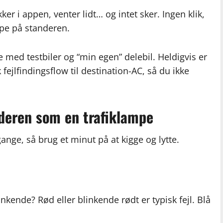
kker i appen, venter lidt… og intet sker. Ingen klik,
mpe på standeren.
e med testbiler og “min egen” delebil. Heldigvis er
k fejlfindingsflow til destination-AC, så du ikke
deren som en trafiklampe
ange, så brug et minut på at kigge og lytte.
inkende? Rød eller blinkende rødt er typisk fejl. Blå