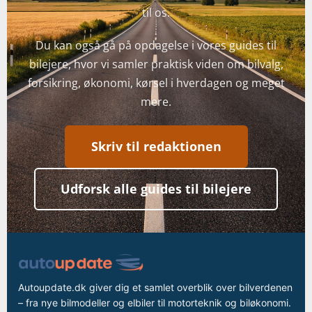
til os.
Du kan også gå på opdagelse i vores guides til
bilejere, hvor vi samler praktisk viden om bilvalg,
forsikring, økonomi, kørsel i hverdagen og meget
mere.
Skriv til redaktionen
Udforsk alle guides til bilejere
Autoupdate.dk giver dig et samlet overblik over bilverdenen
– fra nye bilmodeller og elbiler til motorteknik og biløkonomi.