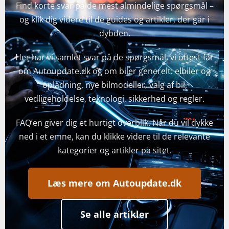
Find korte svar på de mest almindelige spørgsmål –
og klik dig videre til de guides og artikler, der går i
dybden.
Her har vi samlet svar på de spørgsmål, vi oftest får
om Autoupdate.dk og om biler generelt: elbiler og
opladning, nye bilmodeller, valg af bil,
vedligeholdelse, teknologi, sikkerhed og regler.
FAQ’en giver dig et hurtigt overblik. Når du vil dykke
ned i et emne, kan du klikke videre til de relevante
kategorier og artikler på sitet.
Læs mere om Autoupdate.dk
Se alle artikler