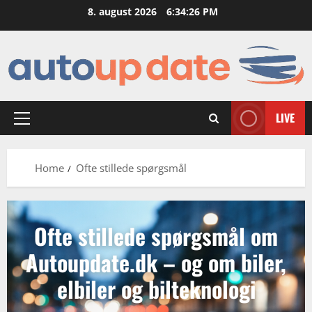
Skip
8. august 2026
6:34:28 PM
to
content
LIVE
Primary
Menu
Home
Ofte stillede spørgsmål
Ofte stillede spørgsmål om
Autoupdate.dk – og om biler,
elbiler og bilteknologi