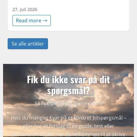
27. juli 2026
Read more →
Se alle artikler
Fik du ikke svar på dit
spørgsmål?
Så hjælper vi dig gerne videre
Hvis du mangler svar på et konkret bilspørgsmål –
eller har et forslag til en guide, test eller
forklarende artikel – er du velkommen til at skrive