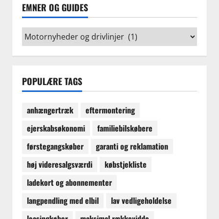
EMNER OG GUIDES
Emner
og
guides
POPULÆRE TAGS
anhængertræk
eftermontering
ejerskabsøkonomi
familiebilskøbere
førstegangskøber
garanti og reklamation
høj videresalgsværdi
købstjekliste
ladekort og abonnementer
langpendling med elbil
lav vedligeholdelse
leasingkøber
maksimal rækkevidde