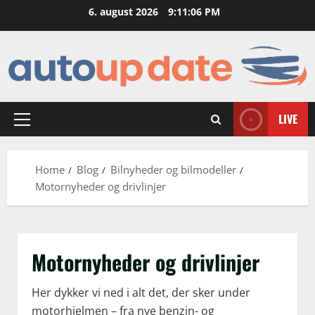
Skip
6. august 2026
9:11:06 PM
to
content
LIVE
Primary
Menu
Home
Blog
Bilnyheder og bilmodeller
Motornyheder og drivlinjer
Motornyheder og drivlinjer
Her dykker vi ned i alt det, der sker under
motorhjelmen – fra nye benzin- og