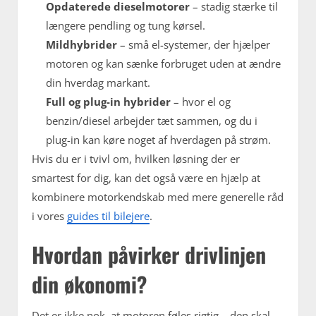
Opdaterede dieselmotorer
– stadig stærke til
længere pendling og tung kørsel.
Mildhybrider
– små el-systemer, der hjælper
motoren og kan sænke forbruget uden at ændre
din hverdag markant.
Full og plug-in hybrider
– hvor el og
benzin/diesel arbejder tæt sammen, og du i
plug-in kan køre noget af hverdagen på strøm.
Hvis du er i tvivl om, hvilken løsning der er
smartest for dig, kan det også være en hjælp at
kombinere motorkendskab med mere generelle råd
i vores
guides til bilejere
.
Hvordan påvirker drivlinjen
din økonomi?
Det er ikke nok, at motoren føles rigtig – den skal