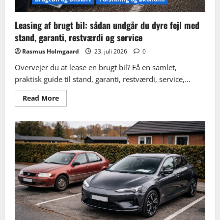
Leasing af brugt bil: sådan undgår du dyre fejl med
stand, garanti, restværdi og service
Rasmus Holmgaard
23. juli 2026
0
Overvejer du at lease en brugt bil? Få en samlet,
praktisk guide til stand, garanti, restværdi, service,...
Read
Read More
more
about
Leasing
af
brugt
bil:
sådan
undgår
du
dyre
fejl
med
stand,
garanti,
restværdi
og
service