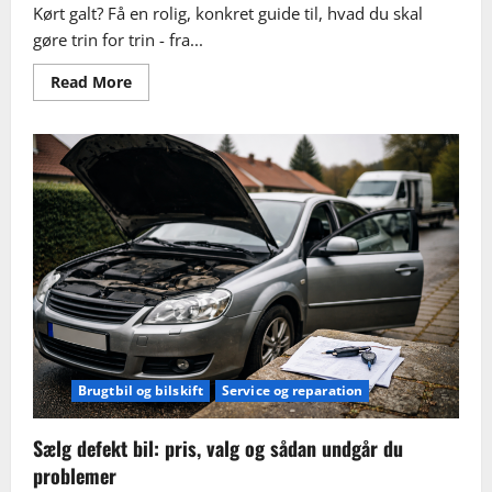
Kørt galt? Få en rolig, konkret guide til, hvad du skal
gøre trin for trin - fra...
Read
Read More
more
about
Kørt
galt?
Sådan
griber
du
uheld,
forsikring
og
lånebil
an
trin
for
trin
Brugtbil og bilskift
Service og reparation
Sælg defekt bil: pris, valg og sådan undgår du
problemer