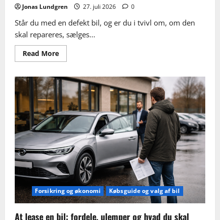
Jonas Lundgren
27. juli 2026
0
Står du med en defekt bil, og er du i tvivl om, om den
skal repareres, sælges...
Read
Read More
more
about
Sælg
defekt
bil:
pris,
valg
og
sådan
undgår
du
problemer
Forsikring og økonomi
Købsguide og valg af bil
At lease en bil: fordele, ulemper og hvad du skal