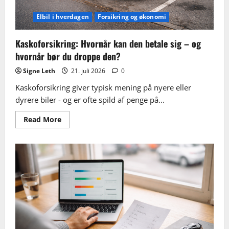
Elbil i hverdagen
Forsikring og økonomi
Kaskoforsikring: Hvornår kan den betale sig – og
hvornår bør du droppe den?
Signe Leth
21. juli 2026
0
Kaskoforsikring giver typisk mening på nyere eller
dyrere biler - og er ofte spild af penge på...
Read
Read More
more
about
Kaskoforsikring:
Hvornår
kan
den
betale
sig
–
og
hvornår
bør
du
droppe
den?