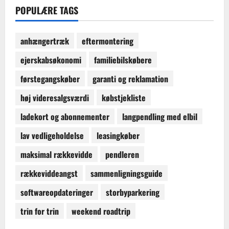
POPULÆRE TAGS
anhængertræk
eftermontering
ejerskabsøkonomi
familiebilskøbere
førstegangskøber
garanti og reklamation
høj videresalgsværdi
købstjekliste
ladekort og abonnementer
langpendling med elbil
lav vedligeholdelse
leasingkøber
maksimal rækkevidde
pendleren
rækkeviddeangst
sammenligningsguide
softwareopdateringer
storbyparkering
trin for trin
weekend roadtrip