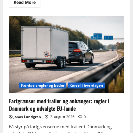
Read
Read More
more
about
Import
af
bil
fra
udlandet:
regler,
afgifter,
dokumenter
og
faldgruber
Færdselsregler og bøder
Kørsel i hverdagen
Fartgrænser med trailer og anhænger: regler i
Danmark og udvalgte EU-lande
Jonas Lundgren
2. august 2026
0
Få styr på fartgrænserne med trailer i Danmark og