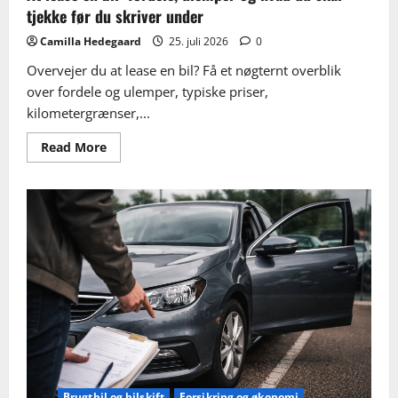
tjekke før du skriver under
Camilla Hedegaard
25. juli 2026
0
Overvejer du at lease en bil? Få et nøgternt overblik
over fordele og ulemper, typiske priser,
kilometergrænser,...
Read
Read More
more
about
At
lease
en
bil:
fordele,
ulemper
og
hvad
du
skal
tjekke
før
du
skriver
under
Brugtbil og bilskift
Forsikring og økonomi