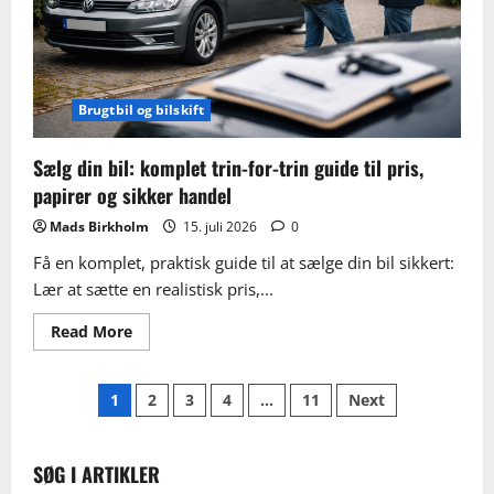
Brugtbil og bilskift
Sælg din bil: komplet trin-for-trin guide til pris,
papirer og sikker handel
Mads Birkholm
15. juli 2026
0
Få en komplet, praktisk guide til at sælge din bil sikkert:
Lær at sætte en realistisk pris,...
Read
Read More
more
about
Sælg
Indlægsinddeling
din
1
2
3
4
…
11
Next
bil:
komplet
trin-
for-
trin
SØG I ARTIKLER
guide