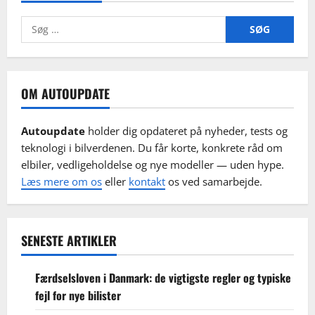
til
pris,
Søg
papirer
og
efter:
sikker
handel
OM AUTOUPDATE
Autoupdate
holder dig opdateret på nyheder, tests og
teknologi i bilverdenen. Du får korte, konkrete råd om
elbiler, vedligeholdelse og nye modeller — uden hype.
Læs mere om os
eller
kontakt
os ved samarbejde.
SENESTE ARTIKLER
Færdselsloven i Danmark: de vigtigste regler og typiske
fejl for nye bilister