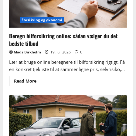
Forsikring og økonomi
Beregn bilforsikring online: sådan vælger du det
bedste tilbud
Mads Birkholm
19. juli 2026
0
Lær at bruge online beregnere til bilforsikring rigtigt. Få
en konkret tjekliste til at sammenligne pris, selvrisiko,...
Read
Read More
more
about
Beregn
bilforsikring
online:
sådan
vælger
du
det
bedste
tilbud