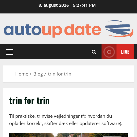
Skip
8. august 2026
5:27:42 PM
to
content
LIVE
Primary
Menu
Home
Blog
trin for trin
trin for trin
Til praktiske, trinvise vejledninger (fx hvordan du
oplader korrekt, skifter dæk eller opdaterer software).