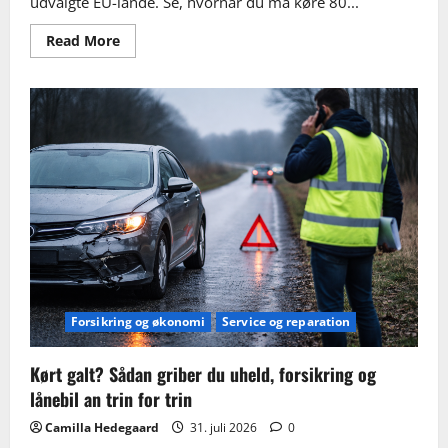
udvalgte EU-lande. Se, hvornår du må køre 80...
Read
Read More
more
about
Fartgrænser
med
trailer
og
anhænger:
regler
i
Danmark
og
udvalgte
EU-
lande
Forsikring og økonomi
Service og reparation
Kørt galt? Sådan griber du uheld, forsikring og
lånebil an trin for trin
Camilla Hedegaard
31. juli 2026
0