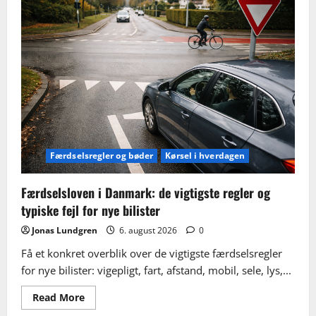
Færdselsregler og bøder
Kørsel i hverdagen
Færdselsloven i Danmark: de vigtigste regler og
typiske fejl for nye bilister
Jonas Lundgren
6. august 2026
0
Få et konkret overblik over de vigtigste færdselsregler
for nye bilister: vigepligt, fart, afstand, mobil, sele, lys,...
Read
Read More
more