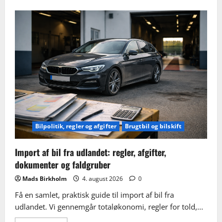
about
Færdselsloven
i
Danmark:
de
vigtigste
regler
og
typiske
fejl
for
nye
bilister
Bilpolitik, regler og afgifter
Brugtbil og bilskift
Import af bil fra udlandet: regler, afgifter,
dokumenter og faldgruber
Mads Birkholm
4. august 2026
0
Få en samlet, praktisk guide til import af bil fra
udlandet. Vi gennemgår totaløkonomi, regler for told,...