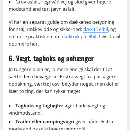
Grov asfalt, regnvåd vej og slud giver højere
modstand end tør, jævn asfalt.
Vi har en separat guide om dækkenes betydning
for støj, rækkevidde og sikkerhed:
dæk til elbil
, og
en mere praktisk en om
dæktryk på elbil
, hvis du vil
optimere her.
6. Vægt, tagboks og anhænger
Jo tungere bilen er, jo mere energi skal der til at
sætte den i bevægelse. Ekstra vægt fra passagerer,
oppakning, værktøj osv. betyder noget, men det er
især to ting, der kan rykke meget:
Tagboks og tagbøjler
øger både vægt og
vindmodstand.
Trailer eller campingvogn
giver både ekstra
modstand og ofte højere vindprofil.