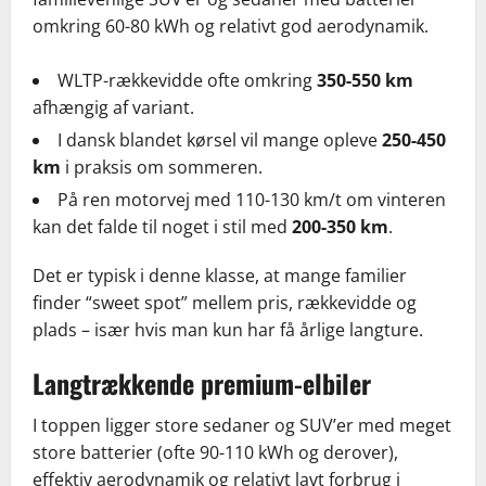
omkring 60-80 kWh og relativt god aerodynamik.
WLTP-rækkevidde ofte omkring
350-550 km
afhængig af variant.
I dansk blandet kørsel vil mange opleve
250-450
km
i praksis om sommeren.
På ren motorvej med 110-130 km/t om vinteren
kan det falde til noget i stil med
200-350 km
.
Det er typisk i denne klasse, at mange familier
finder “sweet spot” mellem pris, rækkevidde og
plads – især hvis man kun har få årlige langture.
Langtrækkende premium-elbiler
I toppen ligger store sedaner og SUV’er med meget
store batterier (ofte 90-110 kWh og derover),
effektiv aerodynamik og relativt lavt forbrug i