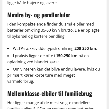
ligge både højere og lavere.
Mindre by- og pendlerbiler
I den kompakte ende finder du små elbiler med
batterier omkring 35-50 kWh brutto. De er oplagte
til bykørsel og kortere pendling.
WLTP-rækkevidde typisk omkring
200-350 km
.
I praksis ligger de ofte i
150-250 km
på en
opladning ved blandet kørsel.
Om vinteren kan det blive endnu lavere, hvis du
primært kører korte ture med meget
varmeforbrug.
Mellemklasse-elbiler til familiebrug
Her ligger mange af de mest solgte modeller:
familievenlige SUV’er og sedaner med batterier