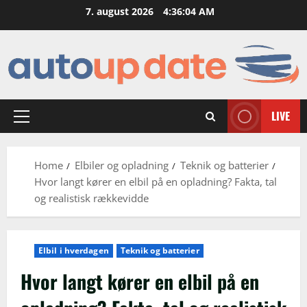
Skip
7. august 2026
4:36:05 AM
to
content
LIVE
Primary
Menu
Home
Elbiler og opladning
Teknik og batterier
Hvor langt kører en elbil på en opladning? Fakta, tal
og realistisk rækkevidde
Elbil i hverdagen
Teknik og batterier
Hvor langt kører en elbil på en