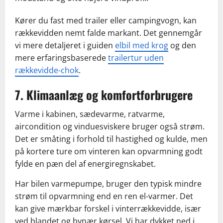
Kører du fast med trailer eller campingvogn, kan
rækkevidden nemt falde markant. Det gennemgår
vi mere detaljeret i guiden
elbil med krog
og den
mere erfaringsbaserede
trailertur uden
rækkevidde-chok
.
7. Klimaanlæg og komfortforbrugere
Varme i kabinen, sædevarme, ratvarme,
aircondition og vinduesviskere bruger også strøm.
Det er småting i forhold til hastighed og kulde, men
på kortere ture om vinteren kan opvarmning godt
fylde en pæn del af energiregnskabet.
Har bilen varmepumpe, bruger den typisk mindre
strøm til opvarmning end en ren el-varmer. Det
kan give mærkbar forskel i vinterrækkevidde, især
ved blandet og bynær kørsel. Vi har dykket ned i