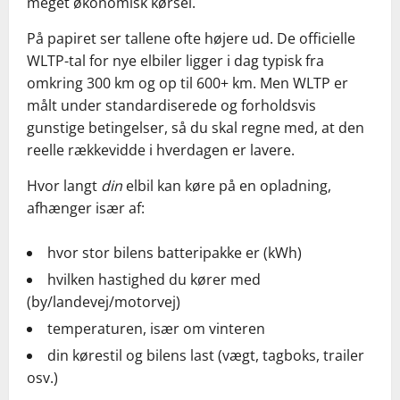
meget økonomisk kørsel.
På papiret ser tallene ofte højere ud. De officielle
WLTP-tal for nye elbiler ligger i dag typisk fra
omkring 300 km og op til 600+ km. Men WLTP er
målt under standardiserede og forholdsvis
gunstige betingelser, så du skal regne med, at den
reelle rækkevidde i hverdagen er lavere.
Hvor langt
din
elbil kan køre på en opladning,
afhænger især af:
hvor stor bilens batteripakke er (kWh)
hvilken hastighed du kører med
(by/landevej/motorvej)
temperaturen, især om vinteren
din kørestil og bilens last (vægt, tagboks, trailer
osv.)