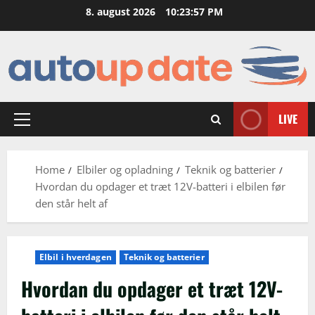
Skip
8. august 2026
10:23:58 PM
to
content
LIVE
Primary
Menu
Home
Elbiler og opladning
Teknik og batterier
Hvordan du opdager et træt 12V-batteri i elbilen før
den står helt af
Elbil i hverdagen
Teknik og batterier
Hvordan du opdager et træt 12V-