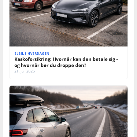
n
ELBIL I HVERDAGEN
Kaskoforsikring: Hvornår kan den betale sig –
og hvornår bør du droppe den?
21. juli 2026