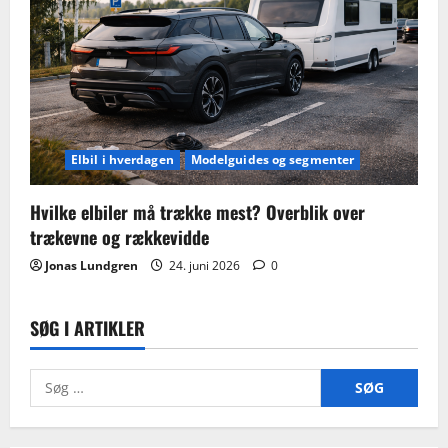
Elbil i hverdagen
Modelguides og segmenter
Hvilke elbiler må trække mest? Overblik over
trækevne og rækkevidde
Jonas Lundgren
24. juni 2026
0
SØG I ARTIKLER
Søg
efter: