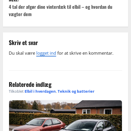
s
som aftermarket-alarmanlæg, og få bilen tjekket for
4 tal der afgør dine vinterdæk til elbil – og hvordan du
t
parasitforbrug hvis problemet gentager sig.
vægter dem
n
a
Skriv et svar
v
Du skal være
logget ind
for at skrive en kommentar.
i
g
Relaterede indlæg
a
Tilkoblet
Elbil i hverdagen
,
Teknik og batterier
t
i
o