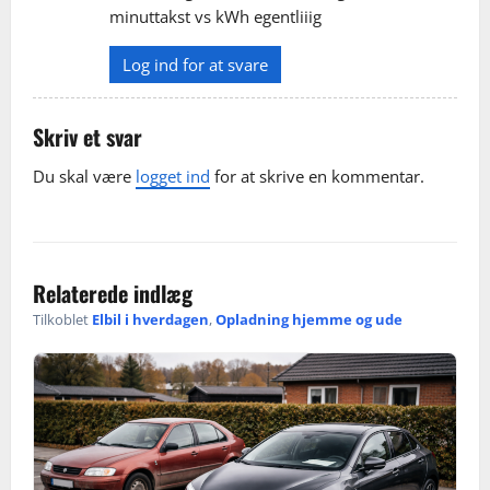
a
minuttakst vs kWh egentliiig
t
Log ind for at svare
i
Skriv et svar
o
Du skal være
logget ind
for at skrive en kommentar.
n
Relaterede indlæg
Tilkoblet
Elbil i hverdagen
,
Opladning hjemme og ude