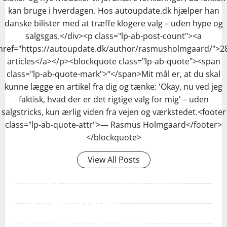
kan bruge i hverdagen. Hos autoupdate.dk hjælper han
danske bilister med at træffe klogere valg – uden hype og
salgsgas.</div><p class="lp-ab-post-count"><a
href="https://autoupdate.dk/author/rasmusholmgaard/">2
articles</a></p><blockquote class="lp-ab-quote"><span
class="lp-ab-quote-mark">“</span>Mit mål er, at du skal
kunne lægge en artikel fra dig og tænke: 'Okay, nu ved jeg
faktisk, hvad der er det rigtige valg for mig' – uden
salgstricks, kun ærlig viden fra vejen og værkstedet.<footer
class="lp-ab-quote-attr">— Rasmus Holmgaard</footer>
</blockquote>
View All Posts
HVORDAN SPOTTER JEG HURTIGT, OM EN
LADER KØRER VIA ROAMING ELLER
ER DET SMARTERE AT HAVE ET
EJERENS EGET NETVÆRK?
Tjek navnet på operatøren på standerens display eller
ABONNEMENT ELLER BETALE PER GANG
KAN JEG AFBRYDE OG GENSTARTE EN
QR-kode før du starter. Åbn din ladetjeneste-app og se
FOR OFFENTLIGE OPLADNINGER?