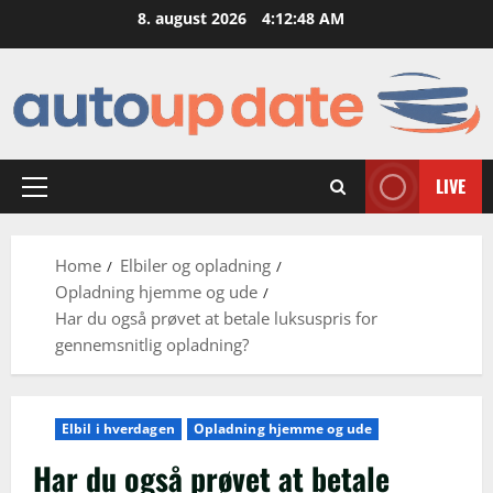
Skip
8. august 2026
4:12:49 AM
to
content
LIVE
Primary
Menu
Home
Elbiler og opladning
Opladning hjemme og ude
Har du også prøvet at betale luksuspris for
gennemsnitlig opladning?
Elbil i hverdagen
Opladning hjemme og ude
Har du også prøvet at betale