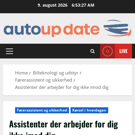
Skip
9. august 2026
6:53:28 AM
to
content
LIVE
Primary
Menu
Home
Bilteknologi og udstyr
Førerassistent og sikkerhed
Assistenter der arbejder for dig ikke imod dig
Førerassistent og sikkerhed
Kørsel i hverdagen
Assistenter der arbejder for dig