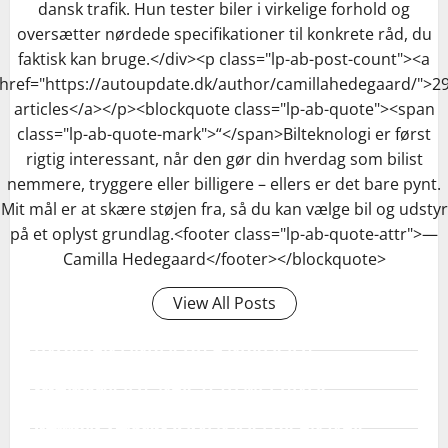
dansk trafik. Hun tester biler i virkelige forhold og
oversætter nørdede specifikationer til konkrete råd, du
faktisk kan bruge.</div><p class="lp-ab-post-count"><a
href="https://autoupdate.dk/author/camillahedegaard/">2
articles</a></p><blockquote class="lp-ab-quote"><span
class="lp-ab-quote-mark">“</span>Bilteknologi er først
rigtig interessant, når den gør din hverdag som bilist
nemmere, tryggere eller billigere – ellers er det bare pynt.
Mit mål er at skære støjen fra, så du kan vælge bil og udstyr
på et oplyst grundlag.<footer class="lp-ab-quote-attr">—
Camilla Hedegaard</footer></blockquote>
View All Posts
HVORDAN FINDER OG ÆNDRER JEG
KONKRET FØLSOMHED OG ADVARSLER I
HVAD GØR JEG, NÅR SYSTEMET GIVER
MIN BIL?
Start i bilens infotainmentsystem under Sikkerhed eller
FALSKE ALARMER ELLER BREMSER
KAN DET FÅ KONSEKVENSER FOR ANSVAR
Driver Assist - mange biler har indstillinger som
UHENSIGTSMÆSSIGT?
Begynd med simple ting: rengør kameraer og sensorer,
ELLER FORSIKRING, HVIS JEG SLÅR