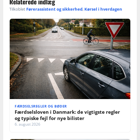
Relaterede indlæg
t
Tilkoblet
Førerassistent og sikkerhed
,
Kørsel i hverdagen
i
o
n
FÆRDSELSREGLER OG BØDER
Færdselsloven i Danmark: de vigtigste regler
og typiske fejl for nye bilister
6. august 2026