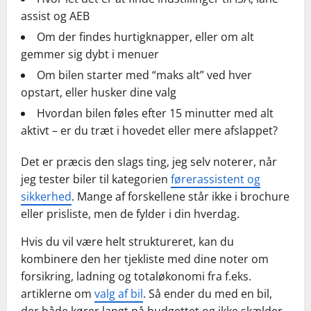
assist og AEB
Om der findes hurtigknapper, eller om alt
gemmer sig dybt i menuer
Om bilen starter med “maks alt” ved hver
opstart, eller husker dine valg
Hvordan bilen føles efter 15 minutter med alt
aktivt – er du træt i hovedet eller mere afslappet?
Det er præcis den slags ting, jeg selv noterer, når
jeg tester biler til kategorien
førerassistent og
sikkerhed
. Mange af forskellene står ikke i brochure
eller prisliste, men de fylder i din hverdag.
Hvis du vil være helt struktureret, kan du
kombinere den her tjekliste med dine noter om
forsikring, ladning og totaløkonomi fra f.eks.
artiklerne om
valg af bil
. Så ender du med en bil,
der både kører langt på budgettet og ikke skælder