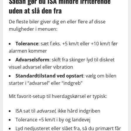
Sådan gør du ISA mindre irriterende
uden at slå den fra
De fleste biler giver dig en eller flere af disse
muligheder i menuen:
Tolerance
: sæt f.eks. +5 km/t eller +10 km/t før
alarmen kommer
Advarselsform
: skift fra skinger lyd til diskret
visuel advarsel eller vibration
Standardtilstand ved opstart
: vælg om bilen
starter i “advarsel” eller “indgreb”
Mit favorit-setup til hverdagskørsel er typisk:
ISA sat til
advarsel
, ikke hård indgriben
Tolerance +5 km/t i by og landevej
Lyd nedjusteret eller slået fra, så du primært får