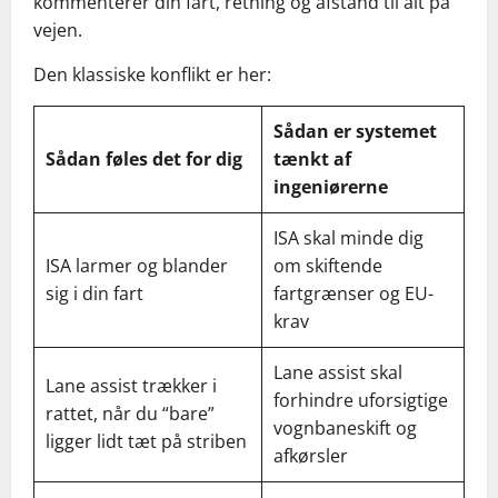
kommenterer din fart, retning og afstand til alt på
vejen.
Den klassiske konflikt er her:
Sådan er systemet
Sådan føles det for dig
tænkt af
ingeniørerne
ISA skal minde dig
ISA larmer og blander
om skiftende
sig i din fart
fartgrænser og EU-
krav
Lane assist skal
Lane assist trækker i
forhindre uforsigtige
rattet, når du “bare”
vognbaneskift og
ligger lidt tæt på striben
afkørsler