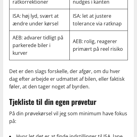
ratkorrektioner
nudges i kanten
ISA: høj lyd, svært at
ISA: let at justere
ændre under kørsel
tolerance via ratknap
AEB: advarer tidligt på
AEB: rolig, reagerer
parkerede biler i
primært på reel risiko
kurver
Det er den slags forskelle, der afgør, om du hver
dag efter arbejde er udmattet af bilen, eller faktisk
føler, at den tager noget af byrden.
Tjekliste til din egen prøvetur
På din prøvekørsel vil jeg som minimum have fokus
på:
Hvor let det er at finde indstillinger til ISA, lane