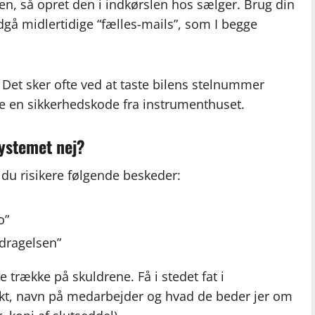
n, så opret den i indkørslen hos sælger. Brug din
gå midlertidige “fælles-mails”, som I begge
g. Det sker ofte ved at taste bilens stelnummer
ste en sikkerhedskode fra instrumenthuset.
systemet nej?
n du risikere følgende beskeder:
o”
rdragelsen”
e trække på skuldrene. Få i stedet fat i
nkt, navn på medarbejder og hvad de beder jer om