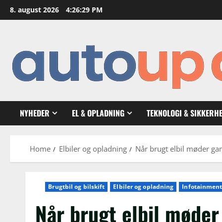
Skip
8. august 2026
4:26:30 PM
to
content
NYHEDER
EL & OPLADNING
TEKNOLOGI & SIKKERH
Home
Elbiler og opladning
Når brugt elbil møder g
Brugtbil og bilskift
Elbiler og opladning
Infotainment
Når brugt elbil møde