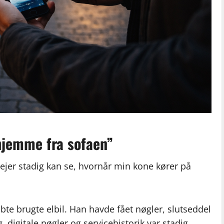
 hjemme fra sofaen”
re ejer stadig kan se, hvornår min kone kører på
te brugte elbil. Han havde fået nøgler, slutseddel
igitale nøgler og servicehistorik var stadig