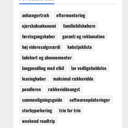
anhængertræk
eftermontering
ejerskabsøkonomi
familiebilskøbere
førstegangskøber
garanti og reklamation
høj videresalgsværdi
købstjekliste
ladekort og abonnementer
langpendling med elbil
lav vedligeholdelse
leasingkøber
maksimal rækkevidde
pendleren
rækkeviddeangst
sammenligningsguide
softwareopdateringer
storbyparkering
trin for trin
weekend roadtrip