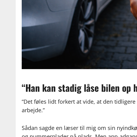
“Han kan stadig låse bilen op
“Det føles lidt forkert at vide, at den tidlige
arbejde.”
Sådan sagde en læser til mig om sin nyindkøb
og nummerplader på plads. Men app-adgang, d