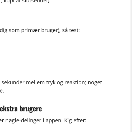
, kopi af slutseddel).
d dig som primær bruger), så test:
20 sekunder mellem tryk og reaktion; noget
e.
 ekstra brugere
r nøgle-delinger i appen. Kig efter: