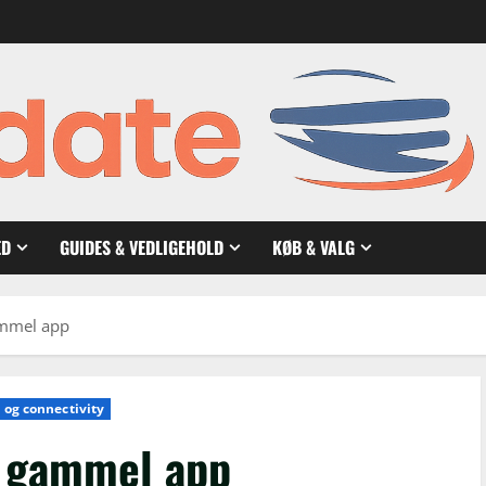
ED
GUIDES & VEDLIGEHOLD
KØB & VALG
ammel app
 og connectivity
r gammel app