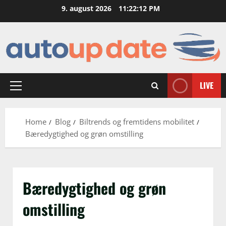
Skip
9. august 2026
11:22:12 PM
to
content
LIVE
Primary
Menu
Home
Blog
Biltrends og fremtidens mobilitet
Bæredygtighed og grøn omstilling
Bæredygtighed og grøn
omstilling