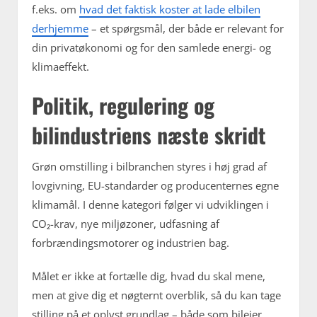
f.eks. om
hvad det faktisk koster at lade elbilen
derhjemme
– et spørgsmål, der både er relevant for
din privatøkonomi og for den samlede energi- og
klimaeffekt.
Politik, regulering og
bilindustriens næste skridt
Grøn omstilling i bilbranchen styres i høj grad af
lovgivning, EU-standarder og producenternes egne
klimamål. I denne kategori følger vi udviklingen i
CO₂-krav, nye miljøzoner, udfasning af
forbrændingsmotorer og industrien bag.
Målet er ikke at fortælle dig, hvad du skal mene,
men at give dig et nøgternt overblik, så du kan tage
stilling på et oplyst grundlag – både som bilejer,