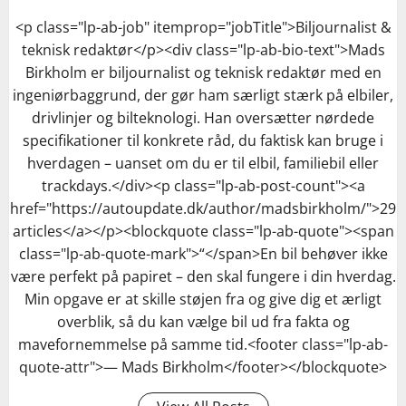
<p class="lp-ab-job" itemprop="jobTitle">Biljournalist &
teknisk redaktør</p><div class="lp-ab-bio-text">Mads
Birkholm er biljournalist og teknisk redaktør med en
ingeniørbaggrund, der gør ham særligt stærk på elbiler,
drivlinjer og bilteknologi. Han oversætter nørdede
specifikationer til konkrete råd, du faktisk kan bruge i
hverdagen – uanset om du er til elbil, familiebil eller
trackdays.</div><p class="lp-ab-post-count"><a
href="https://autoupdate.dk/author/madsbirkholm/">29
articles</a></p><blockquote class="lp-ab-quote"><span
class="lp-ab-quote-mark">“</span>En bil behøver ikke
være perfekt på papiret – den skal fungere i din hverdag.
Min opgave er at skille støjen fra og give dig et ærligt
overblik, så du kan vælge bil ud fra fakta og
mavefornemmelse på samme tid.<footer class="lp-ab-
quote-attr">— Mads Birkholm</footer></blockquote>