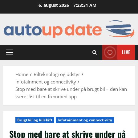
Skip
6. august 2026
7:23:32 AM
to
content
LIVE
Primary
Menu
Home
Bilteknologi og udstyr
Infotainment og connectivity
Stop med bare at skrive under på brugt bil – den kan
være låst til en fremmed app
Brugtbil og bilskift
Infotainment og connectivity
Stop med bare at skrive under på