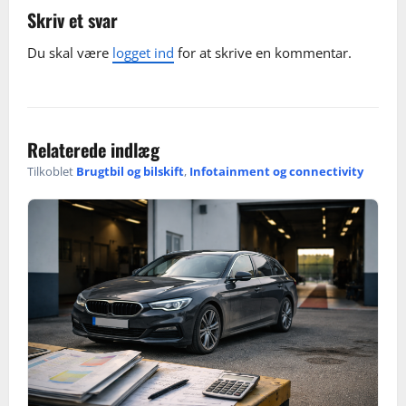
a
Skriv et svar
v
Du skal være
logget ind
for at skrive en kommentar.
i
g
Relaterede indlæg
a
Tilkoblet
Brugtbil og bilskift
,
Infotainment og connectivity
t
i
o
n